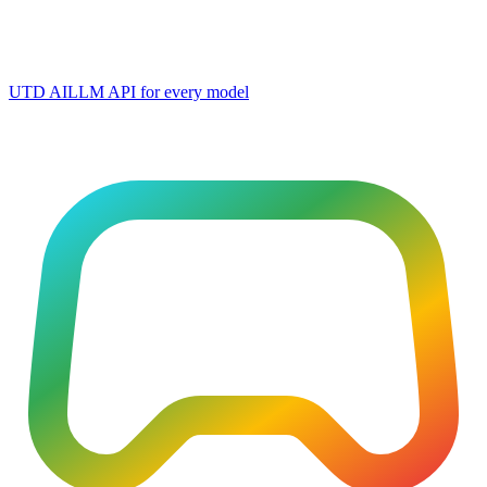
UTD AI
LLM API for every model