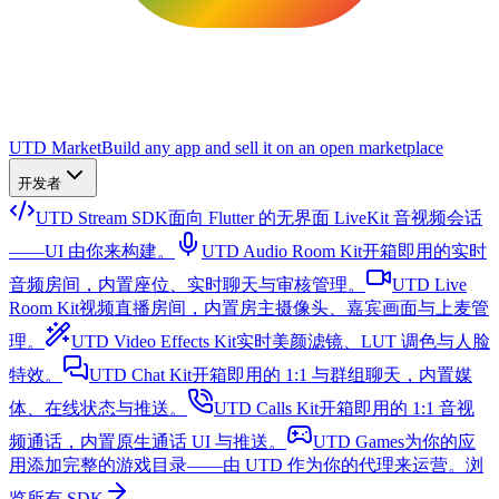
UTD Market
Build any app and sell it on an open marketplace
开发者
UTD Stream SDK
面向 Flutter 的无界面 LiveKit 音视频会话
——UI 由你来构建。
UTD Audio Room Kit
开箱即用的实时
音频房间，内置座位、实时聊天与审核管理。
UTD Live
Room Kit
视频直播房间，内置房主摄像头、嘉宾画面与上麦管
理。
UTD Video Effects Kit
实时美颜滤镜、LUT 调色与人脸
特效。
UTD Chat Kit
开箱即用的 1:1 与群组聊天，内置媒
体、在线状态与推送。
UTD Calls Kit
开箱即用的 1:1 音视
频通话，内置原生通话 UI 与推送。
UTD Games
为你的应
用添加完整的游戏目录——由 UTD 作为你的代理来运营。
浏
览所有 SDK