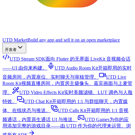
UTD Market
Build any app and sell it on an open marketplace
开发者
UTD Stream SDK
面向 Flutter 的无界面 LiveKit 音视频会话
——UI 由你来构建。
UTD Audio Room Kit
开箱即用的实时
音频房间，内置座位、实时聊天与审核管理。
UTD Live
Room Kit
视频直播房间，内置房主摄像头、嘉宾画面与上麦管
理。
UTD Video Effects Kit
实时美颜滤镜、LUT 调色与人脸
特效。
UTD Chat Kit
开箱即用的 1:1 与群组聊天，内置媒
体、在线状态与推送。
UTD Calls Kit
开箱即用的 1:1 音视
频通话，内置原生通话 UI 与推送。
UTD Games
为你的应
用添加完整的游戏目录——由 UTD 作为你的代理来运营。
浏
览所有 SDK