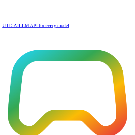
UTD AI
LLM API for every model