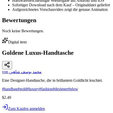
Hardwarebeschleunigte Wiedergabe auf Android und iOS
Sofortiger Download nach dem Kauf – Originaldatei geliefert
Aufgezeichnetes Vorschauvideo zeigt die genaue Animation
Bewertungen
Noch keine Bewertungen.
Digital item
Goldene Luxus-Handtasche
von محمد يوسف شاهين
Eine Designer-Handtasche, die in brillantem Goldlicht leuchtet.
#
handbag
#
gold
#
luxury
#
fashion
#
designer
#
glow
$2.49
Zum Kaufen anmelden