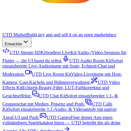
UTD Market
Build any app and sell it on an open marketplace
Entwickler
UTD Stream SDK
Headless LiveKit Audio-/Video-Sessions für
Flutter — die UI baust du selbst.
UTD Audio Room Kit
Sofort
einsatzbereite Live-Audioräume mit Seats, Echtzeit-Chat und
Moderation.
UTD Live Room Kit
Video-Liveräume mit Host-
Kamera, Gast-Kacheln und Bühnenverwaltung.
UTD Video
Effects Kit
Echtzeit-Beauty-Filter, LUT-Farbkorrektur und
Gesichtseffekte.
UTD Chat Kit
Sofort einsatzbereiter 1:1- &
Gruppenchat mit Medien, Präsenz und Push.
UTD Calls
Kit
Sofort einsatzbereite 1:1-Audio- & Videoanrufe mit nativer
Anruf-UI und Push.
UTD Games
Füge deiner App einen
vollständigen Spielekatalog hinzu — UTD betreibt ihn als deine
Agentur.
Alle SDKs durchsuchen