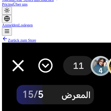
Pricing
Über uns
Anmelden
Loslegen
Zurück zum Store