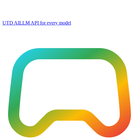
UTD AI
LLM API for every model