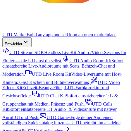
UTD Market
Build any app and sell it on an open marketplace
Entwickler
UTD Stream SDK
Headless LiveKit Audio-/Video-Sessions für
Flutter — die UI baust du selbst.
UTD Audio Room Kit
Sofort
einsatzbereite Live-Audioräume mit Seats, Echtzeit-Chat und
Moderation.
UTD Live Room Kit
Video-Liveräume mit Host-
Kamera, Gast-Kacheln und Bühnenverwaltung.
UTD Video
Effects Kit
Echtzeit-Beauty-Filter, LUT-Farbkorrektur und
Gesichtseffekte.
UTD Chat Kit
Sofort einsatzbereiter 1:1- &
Gruppenchat mit Medien, Präsenz und Push.
UTD Calls
Kit
Sofort einsatzbereite 1:1-Audio- & Videoanrufe mit nativer
Anruf-UI und Push.
UTD Games
Füge deiner App einen
vollständigen Spielekatalog hinzu — UTD betreibt ihn als deine
Agentur.
Alle SDKs durchsuchen