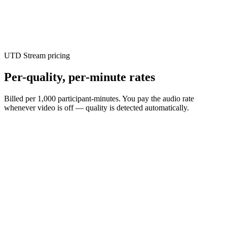
Get $50 free every month
Every eligible account gets a free month grant, spent at real rates
across any streaming service — no card required.
UTD Stream pricing
Per-quality, per-minute rates
Billed per 1,000 participant-minutes. You pay the audio rate
whenever video is off — quality is detected automatically.
$
0.29
/ 1,000 participant-min