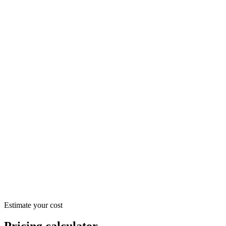
$52.20
/ month
$597.60
/ month
$1,915.20
/ month
Estimate your cost