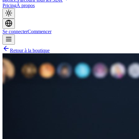
Pricing
À propos
Se connecter
Commencer
Retour à la boutique