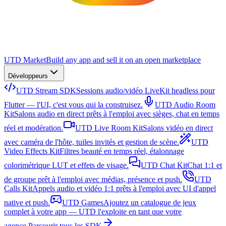
UTD Market
Build any app and sell it on an open marketplace
Développeurs
UTD Stream SDK
Sessions audio/vidéo LiveKit headless pour
Flutter — l'UI, c'est vous qui la construisez.
UTD Audio Room
Kit
Salons audio en direct prêts à l'emploi avec sièges, chat en temps
réel et modération.
UTD Live Room Kit
Salons vidéo en direct
avec caméra de l'hôte, tuiles invités et gestion de scène.
UTD
Video Effects Kit
Filtres beauté en temps réel, étalonnage
colorimétrique LUT et effets de visage.
UTD Chat Kit
Chat 1:1 et
de groupe prêt à l'emploi avec médias, présence et push.
UTD
Calls Kit
Appels audio et vidéo 1:1 prêts à l'emploi avec UI d'appel
native et push.
UTD Games
Ajoutez un catalogue de jeux
complet à votre app — UTD l'exploite en tant que votre
agence.
Parcourir tous les SDK