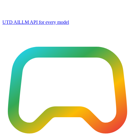
UTD AI
LLM API for every model