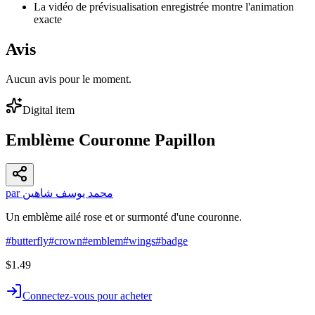
La vidéo de prévisualisation enregistrée montre l'animation
exacte
Avis
Aucun avis pour le moment.
Digital item
Emblème Couronne Papillon
par محمد يوسف شاهين
Un emblème ailé rose et or surmonté d'une couronne.
#
butterfly
#
crown
#
emblem
#
wings
#
badge
$1.49
Connectez-vous pour acheter