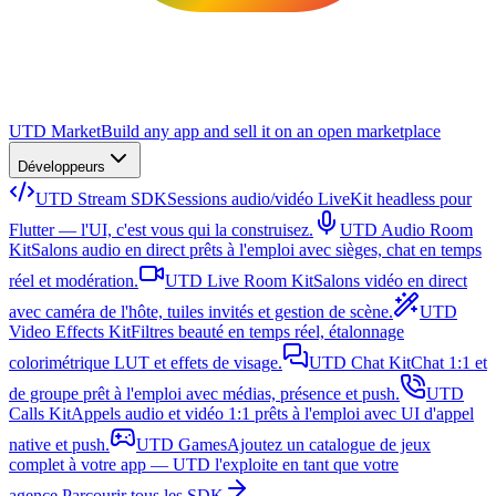
UTD Market
Build any app and sell it on an open marketplace
Développeurs
UTD Stream SDK
Sessions audio/vidéo LiveKit headless pour
Flutter — l'UI, c'est vous qui la construisez.
UTD Audio Room
Kit
Salons audio en direct prêts à l'emploi avec sièges, chat en temps
réel et modération.
UTD Live Room Kit
Salons vidéo en direct
avec caméra de l'hôte, tuiles invités et gestion de scène.
UTD
Video Effects Kit
Filtres beauté en temps réel, étalonnage
colorimétrique LUT et effets de visage.
UTD Chat Kit
Chat 1:1 et
de groupe prêt à l'emploi avec médias, présence et push.
UTD
Calls Kit
Appels audio et vidéo 1:1 prêts à l'emploi avec UI d'appel
native et push.
UTD Games
Ajoutez un catalogue de jeux
complet à votre app — UTD l'exploite en tant que votre
agence.
Parcourir tous les SDK