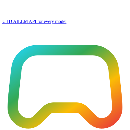
UTD AI
LLM API for every model