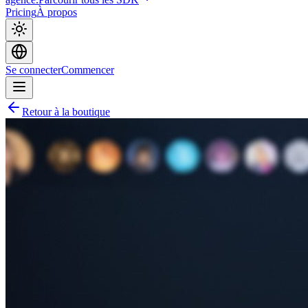
Pricing
À propos
Se connecter
Commencer
Retour à la boutique