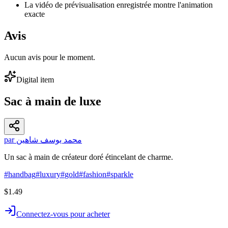
La vidéo de prévisualisation enregistrée montre l'animation
exacte
Avis
Aucun avis pour le moment.
Digital item
Sac à main de luxe
par محمد يوسف شاهين
Un sac à main de créateur doré étincelant de charme.
#
handbag
#
luxury
#
gold
#
fashion
#
sparkle
$1.49
Connectez-vous pour acheter