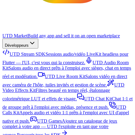
UTD Market
Build any app and sell it on an open marketplace
Développeurs
UTD Stream SDK
Sessions audio/vidéo LiveKit headless pour
Flutter — l'UI, c'est vous qui la construisez.
UTD Audio Room
Kit
Salons audio en direct prêts à l'emploi avec sièges, chat en temps
réel et modération.
UTD Live Room Kit
Salons vidéo en direct
avec caméra de l'hôte, tuiles invités et gestion de scène.
UTD
Video Effects Kit
Filtres beauté en temps réel, étalonnage
colorimétrique LUT et effets de visage.
UTD Chat Kit
Chat 1:1 et
de groupe prêt à l'emploi avec médias, présence et push.
UTD
Calls Kit
Appels audio et vidéo 1:1 prêts à l'emploi avec UI d'appel
native et push.
UTD Games
Ajoutez un catalogue de jeux
complet à votre app — UTD l'exploite en tant que votre
agence.
Parcourir tous les SDK