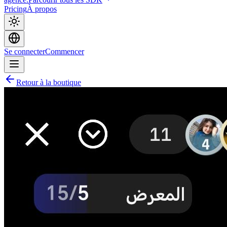
Pricing
À propos
Se connecter
Commencer
Retour à la boutique