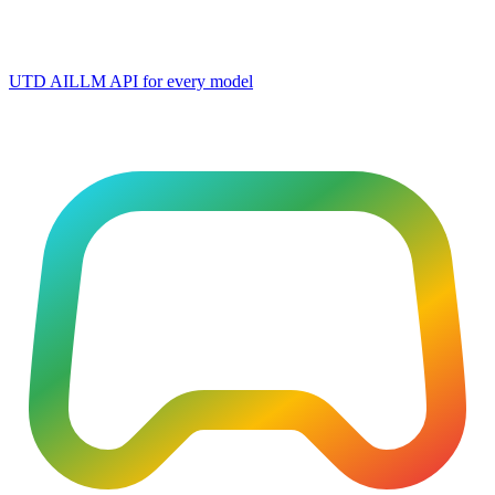
UTD AI
LLM API for every model