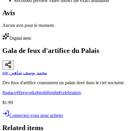
Recorded preview video shows the exact animation
Avis
Aucun avis pour le moment.
Digital item
Gala de feux d'artifice du Palais
par محمد يوسف شاهين
Des feux d'artifice couronnent un palais doré dans le ciel nocturne.
#
palace
#
fireworks
#
gold
#
night
#
celebration
$1.99
Connectez-vous pour acheter
Related items