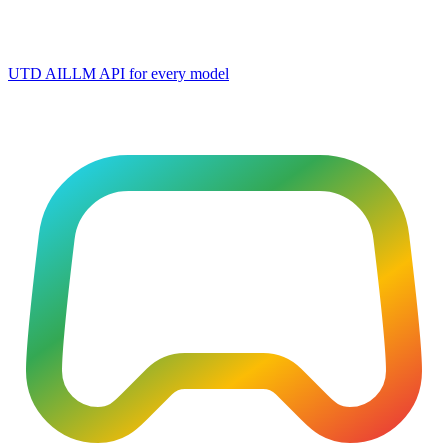
UTD AI
LLM API for every model