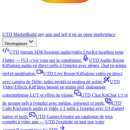
UTD Market
Build any app and sell it on an open marketplace
Développeurs
UTD Stream SDK
Sessions audio/vidéo LiveKit headless pour
Flutter — l'UI, c'est vous qui la construisez.
UTD Audio Room
Kit
Salons audio en direct prêts à l'emploi avec sièges, chat en temps
réel et modération.
UTD Live Room Kit
Salons vidéo en direct
avec caméra de l'hôte, tuiles invités et gestion de scène.
UTD
Video Effects Kit
Filtres beauté en temps réel, étalonnage
colorimétrique LUT et effets de visage.
UTD Chat Kit
Chat 1:1 et
de groupe prêt à l'emploi avec médias, présence et push.
UTD
Calls Kit
Appels audio et vidéo 1:1 prêts à l'emploi avec UI d'appel
native et push.
UTD Games
Ajoutez un catalogue de jeux
complet à votre app — UTD l'exploite en tant que votre
agence.
Parcourir tous les SDK