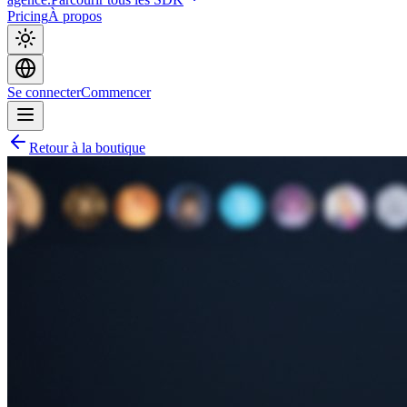
Pricing
À propos
Se connecter
Commencer
Retour à la boutique