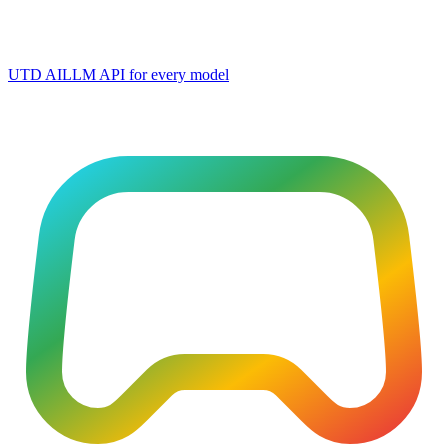
UTD AI
LLM API for every model