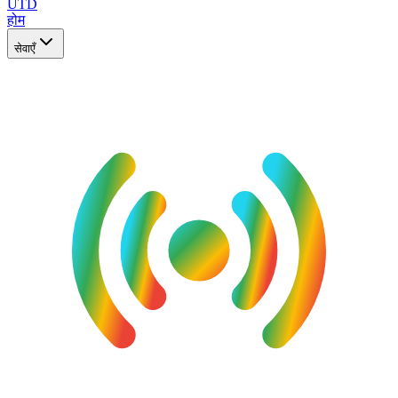
UTD
होम
सेवाएँ