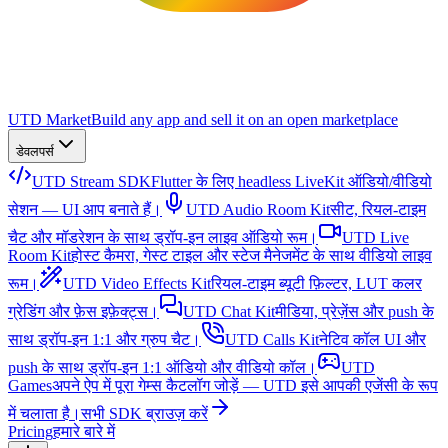
UTD Market
Build any app and sell it on an open marketplace
डेवलपर्स
UTD Stream SDK
Flutter के लिए headless LiveKit ऑडियो/वीडियो
सेशन — UI आप बनाते हैं।
UTD Audio Room Kit
सीट, रियल-टाइम
चैट और मॉडरेशन के साथ ड्रॉप-इन लाइव ऑडियो रूम।
UTD Live
Room Kit
होस्ट कैमरा, गेस्ट टाइल और स्टेज मैनेजमेंट के साथ वीडियो लाइव
रूम।
UTD Video Effects Kit
रियल-टाइम ब्यूटी फ़िल्टर, LUT कलर
ग्रेडिंग और फ़ेस इफ़ेक्ट्स।
UTD Chat Kit
मीडिया, प्रेज़ेंस और push के
साथ ड्रॉप-इन 1:1 और ग्रुप चैट।
UTD Calls Kit
नेटिव कॉल UI और
push के साथ ड्रॉप-इन 1:1 ऑडियो और वीडियो कॉल।
UTD
Games
अपने ऐप में पूरा गेम्स कैटलॉग जोड़ें — UTD इसे आपकी एजेंसी के रूप
में चलाता है।
सभी SDK ब्राउज़ करें
Pricing
हमारे बारे में