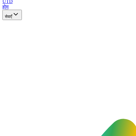
UTD
होम
सेवाएँ