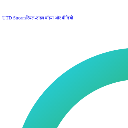
UTD Stream
रियल-टाइम वॉइस और वीडियो