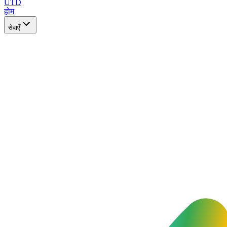
UTD
होम
सेवाएँ