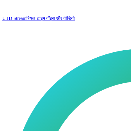
UTD Stream
रियल-टाइम वॉइस और वीडियो