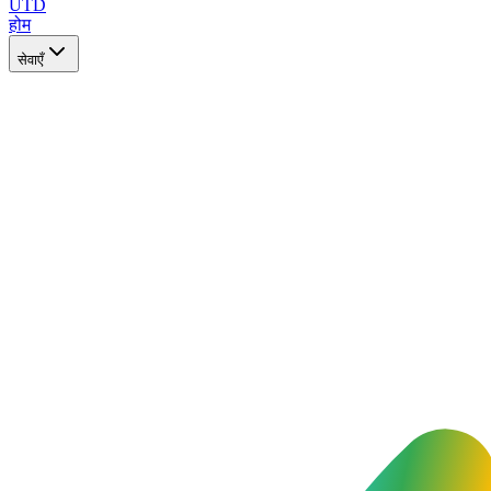
UTD
होम
सेवाएँ