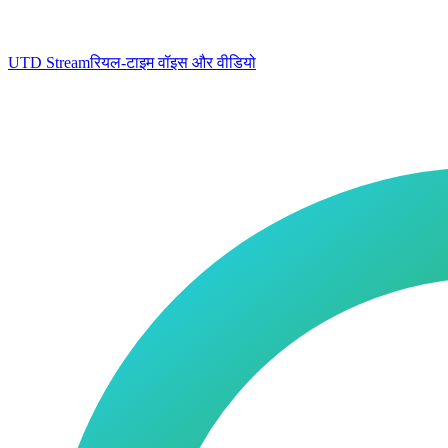
UTD Stream
रियल-टाइम वॉइस और वीडियो