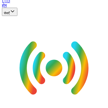
UTD
होम
सेवाएँ