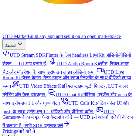
UTD Market
Build any app and sell it on an open marketplace
डेवलपर्स
UTD Stream SDK
Flutter के लिए headless LiveKit ऑडियो/वीडियो
सेशन — UI आप बनाते हैं।
UTD Audio Room Kit
सीट, रियल-टाइम
चैट और मॉडरेशन के साथ ड्रॉप-इन लाइव ऑडियो रूम।
UTD Live
Room Kit
होस्ट कैमरा, गेस्ट टाइल और स्टेज मैनेजमेंट के साथ वीडियो लाइव
रूम।
UTD Video Effects Kit
रियल-टाइम ब्यूटी फ़िल्टर, LUT कलर
ग्रेडिंग और फ़ेस इफ़ेक्ट्स।
UTD Chat Kit
मीडिया, प्रेज़ेंस और push के
साथ ड्रॉप-इन 1:1 और ग्रुप चैट।
UTD Calls Kit
नेटिव कॉल UI और
push के साथ ड्रॉप-इन 1:1 ऑडियो और वीडियो कॉल।
UTD
Games
अपने ऐप में पूरा गेम्स कैटलॉग जोड़ें — UTD इसे आपकी एजेंसी के रूप
में चलाता है।
सभी SDK ब्राउज़ करें
Pricing
हमारे बारे में