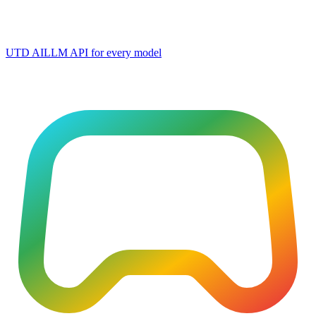
UTD AI
LLM API for every model