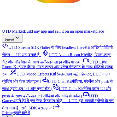
UTD Market
Build any app and sell it on an open marketplace
डेवलपर्स
UTD Stream SDK
Flutter के लिए headless LiveKit ऑडियो/वीडियो
सेशन — UI आप बनाते हैं।
UTD Audio Room Kit
सीट, रियल-टाइम
चैट और मॉडरेशन के साथ ड्रॉप-इन लाइव ऑडियो रूम।
UTD Live
Room Kit
होस्ट कैमरा, गेस्ट टाइल और स्टेज मैनेजमेंट के साथ वीडियो लाइव
रूम।
UTD Video Effects Kit
रियल-टाइम ब्यूटी फ़िल्टर, LUT कलर
ग्रेडिंग और फ़ेस इफ़ेक्ट्स।
UTD Chat Kit
मीडिया, प्रेज़ेंस और push के
साथ ड्रॉप-इन 1:1 और ग्रुप चैट।
UTD Calls Kit
नेटिव कॉल UI और
push के साथ ड्रॉप-इन 1:1 ऑडियो और वीडियो कॉल।
UTD
Games
अपने ऐप में पूरा गेम्स कैटलॉग जोड़ें — UTD इसे आपकी एजेंसी के रूप
में चलाता है।
सभी SDK ब्राउज़ करें
Pricing
हमारे बारे में