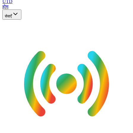
UTD
होम
सेवाएँ