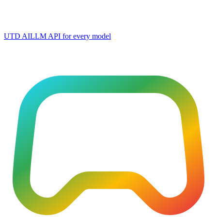
UTD AI
LLM API for every model