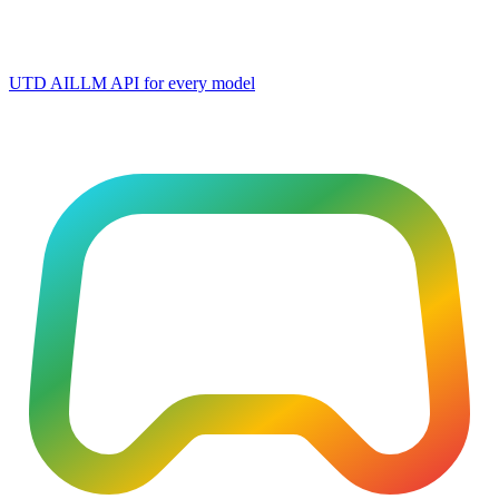
UTD AI
LLM API for every model