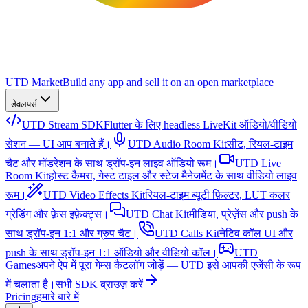
UTD Market
Build any app and sell it on an open marketplace
डेवलपर्स
UTD Stream SDK
Flutter के लिए headless LiveKit ऑडियो/वीडियो
सेशन — UI आप बनाते हैं।
UTD Audio Room Kit
सीट, रियल-टाइम
चैट और मॉडरेशन के साथ ड्रॉप-इन लाइव ऑडियो रूम।
UTD Live
Room Kit
होस्ट कैमरा, गेस्ट टाइल और स्टेज मैनेजमेंट के साथ वीडियो लाइव
रूम।
UTD Video Effects Kit
रियल-टाइम ब्यूटी फ़िल्टर, LUT कलर
ग्रेडिंग और फ़ेस इफ़ेक्ट्स।
UTD Chat Kit
मीडिया, प्रेज़ेंस और push के
साथ ड्रॉप-इन 1:1 और ग्रुप चैट।
UTD Calls Kit
नेटिव कॉल UI और
push के साथ ड्रॉप-इन 1:1 ऑडियो और वीडियो कॉल।
UTD
Games
अपने ऐप में पूरा गेम्स कैटलॉग जोड़ें — UTD इसे आपकी एजेंसी के रूप
में चलाता है।
सभी SDK ब्राउज़ करें
Pricing
हमारे बारे में