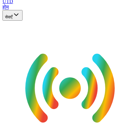
UTD
होम
सेवाएँ