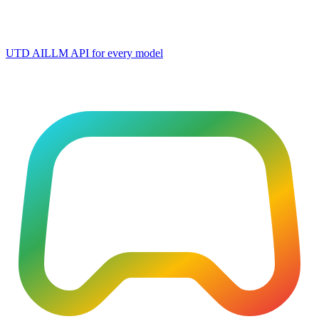
UTD AI
LLM API for every model