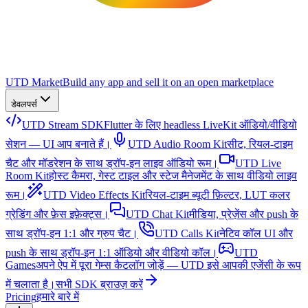
UTD Market
Build any app and sell it on an open marketplace
डेवलपर्स
UTD Stream SDK
Flutter के लिए headless LiveKit ऑडियो/वीडियो
सेशन — UI आप बनाते हैं।
UTD Audio Room Kit
सीट, रियल-टाइम
चैट और मॉडरेशन के साथ ड्रॉप-इन लाइव ऑडियो रूम।
UTD Live
Room Kit
होस्ट कैमरा, गेस्ट टाइल और स्टेज मैनेजमेंट के साथ वीडियो लाइव
रूम।
UTD Video Effects Kit
रियल-टाइम ब्यूटी फ़िल्टर, LUT कलर
ग्रेडिंग और फ़ेस इफ़ेक्ट्स।
UTD Chat Kit
मीडिया, प्रेज़ेंस और push के
साथ ड्रॉप-इन 1:1 और ग्रुप चैट।
UTD Calls Kit
नेटिव कॉल UI और
push के साथ ड्रॉप-इन 1:1 ऑडियो और वीडियो कॉल।
UTD
Games
अपने ऐप में पूरा गेम्स कैटलॉग जोड़ें — UTD इसे आपकी एजेंसी के रूप
में चलाता है।
सभी SDK ब्राउज़ करें
Pricing
हमारे बारे में