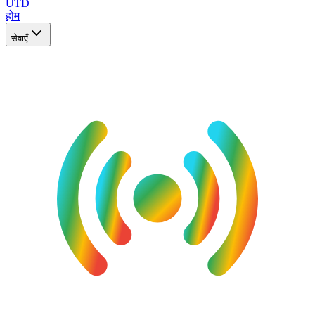
UTD
होम
सेवाएँ