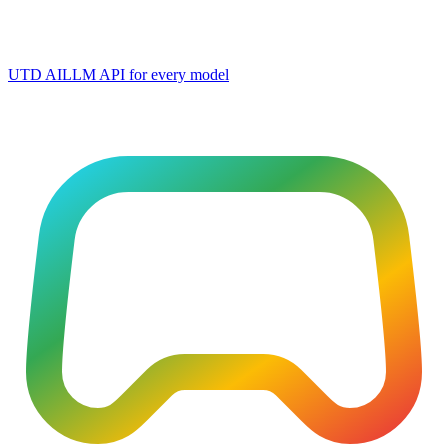
UTD AI
LLM API for every model