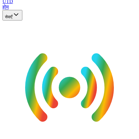
UTD
होम
सेवाएँ