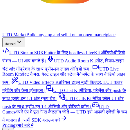
UTD Market
Build any app and sell it on an open marketplace
डेवलपर्स
UTD Stream SDK
Flutter के लिए headless LiveKit ऑडियो/वीडियो
सेशन — UI आप बनाते हैं।
UTD Audio Room Kit
सीट, रियल-टाइम
चैट और मॉडरेशन के साथ ड्रॉप-इन लाइव ऑडियो रूम।
UTD Live
Room Kit
होस्ट कैमरा, गेस्ट टाइल और स्टेज मैनेजमेंट के साथ वीडियो लाइव
रूम।
UTD Video Effects Kit
रियल-टाइम ब्यूटी फ़िल्टर, LUT कलर
ग्रेडिंग और फ़ेस इफ़ेक्ट्स।
UTD Chat Kit
मीडिया, प्रेज़ेंस और push के
साथ ड्रॉप-इन 1:1 और ग्रुप चैट।
UTD Calls Kit
नेटिव कॉल UI और
push के साथ ड्रॉप-इन 1:1 ऑडियो और वीडियो कॉल।
UTD
Games
अपने ऐप में पूरा गेम्स कैटलॉग जोड़ें — UTD इसे आपकी एजेंसी के रूप
में चलाता है।
सभी SDK ब्राउज़ करें
Pricing
हमारे बारे में