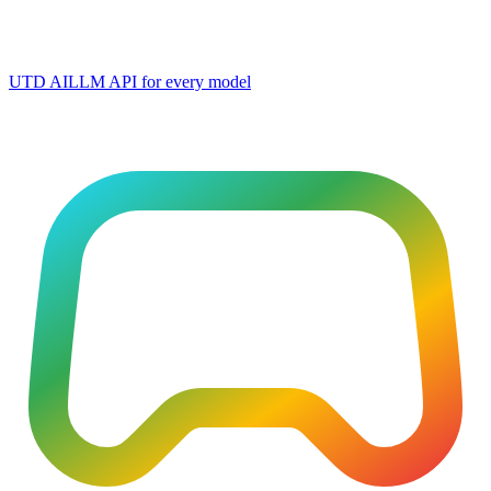
UTD AI
LLM API for every model