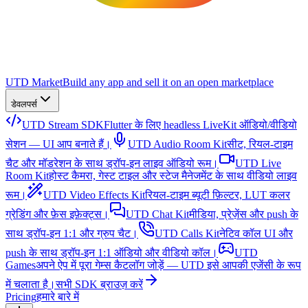
UTD Market
Build any app and sell it on an open marketplace
डेवलपर्स
UTD Stream SDK
Flutter के लिए headless LiveKit ऑडियो/वीडियो
सेशन — UI आप बनाते हैं।
UTD Audio Room Kit
सीट, रियल-टाइम
चैट और मॉडरेशन के साथ ड्रॉप-इन लाइव ऑडियो रूम।
UTD Live
Room Kit
होस्ट कैमरा, गेस्ट टाइल और स्टेज मैनेजमेंट के साथ वीडियो लाइव
रूम।
UTD Video Effects Kit
रियल-टाइम ब्यूटी फ़िल्टर, LUT कलर
ग्रेडिंग और फ़ेस इफ़ेक्ट्स।
UTD Chat Kit
मीडिया, प्रेज़ेंस और push के
साथ ड्रॉप-इन 1:1 और ग्रुप चैट।
UTD Calls Kit
नेटिव कॉल UI और
push के साथ ड्रॉप-इन 1:1 ऑडियो और वीडियो कॉल।
UTD
Games
अपने ऐप में पूरा गेम्स कैटलॉग जोड़ें — UTD इसे आपकी एजेंसी के रूप
में चलाता है।
सभी SDK ब्राउज़ करें
Pricing
हमारे बारे में