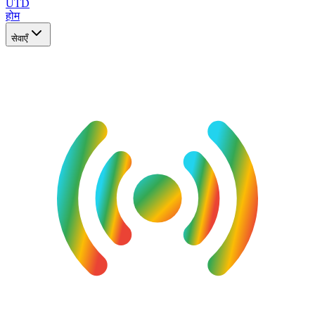
UTD
होम
सेवाएँ