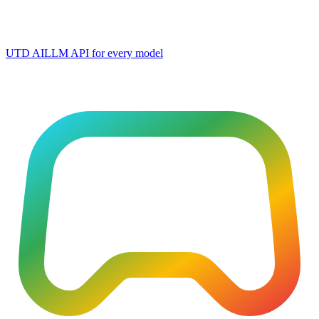
UTD AI
LLM API for every model