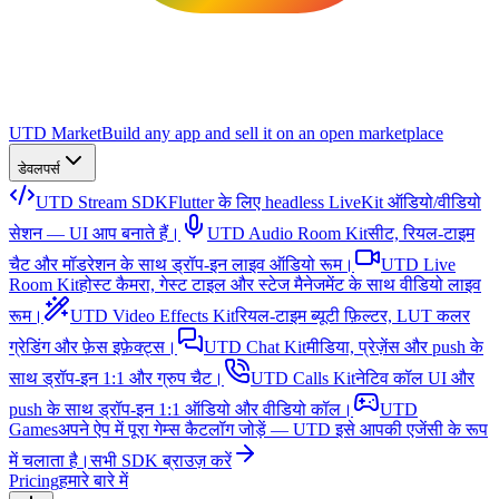
UTD Market
Build any app and sell it on an open marketplace
डेवलपर्स
UTD Stream SDK
Flutter के लिए headless LiveKit ऑडियो/वीडियो
सेशन — UI आप बनाते हैं।
UTD Audio Room Kit
सीट, रियल-टाइम
चैट और मॉडरेशन के साथ ड्रॉप-इन लाइव ऑडियो रूम।
UTD Live
Room Kit
होस्ट कैमरा, गेस्ट टाइल और स्टेज मैनेजमेंट के साथ वीडियो लाइव
रूम।
UTD Video Effects Kit
रियल-टाइम ब्यूटी फ़िल्टर, LUT कलर
ग्रेडिंग और फ़ेस इफ़ेक्ट्स।
UTD Chat Kit
मीडिया, प्रेज़ेंस और push के
साथ ड्रॉप-इन 1:1 और ग्रुप चैट।
UTD Calls Kit
नेटिव कॉल UI और
push के साथ ड्रॉप-इन 1:1 ऑडियो और वीडियो कॉल।
UTD
Games
अपने ऐप में पूरा गेम्स कैटलॉग जोड़ें — UTD इसे आपकी एजेंसी के रूप
में चलाता है।
सभी SDK ब्राउज़ करें
Pricing
हमारे बारे में