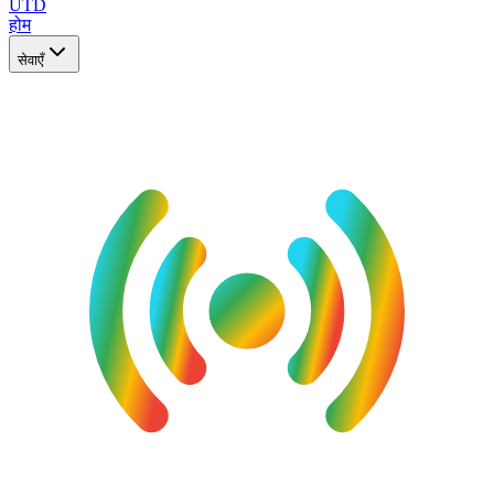
UTD
होम
सेवाएँ