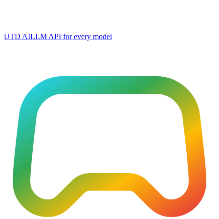
UTD AI
LLM API for every model