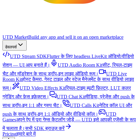
UTD Market
Build any app and sell it on an open marketplace
डेवलपर्स
UTD Stream SDK
Flutter के लिए headless LiveKit ऑडियो/वीडियो
सेशन — UI आप बनाते हैं।
UTD Audio Room Kit
सीट, रियल-टाइम
चैट और मॉडरेशन के साथ ड्रॉप-इन लाइव ऑडियो रूम।
UTD Live
Room Kit
होस्ट कैमरा, गेस्ट टाइल और स्टेज मैनेजमेंट के साथ वीडियो लाइव
रूम।
UTD Video Effects Kit
रियल-टाइम ब्यूटी फ़िल्टर, LUT कलर
ग्रेडिंग और फ़ेस इफ़ेक्ट्स।
UTD Chat Kit
मीडिया, प्रेज़ेंस और push के
साथ ड्रॉप-इन 1:1 और ग्रुप चैट।
UTD Calls Kit
नेटिव कॉल UI और
push के साथ ड्रॉप-इन 1:1 ऑडियो और वीडियो कॉल।
UTD
Games
अपने ऐप में पूरा गेम्स कैटलॉग जोड़ें — UTD इसे आपकी एजेंसी के रूप
में चलाता है।
सभी SDK ब्राउज़ करें
Pricing
हमारे बारे में