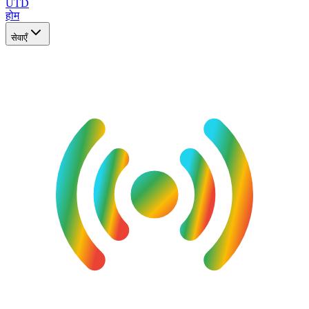
UTD
होम
सेवाएँ