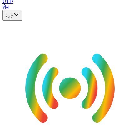
UTD
होम
सेवाएँ