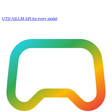
UTD AI
LLM API for every model