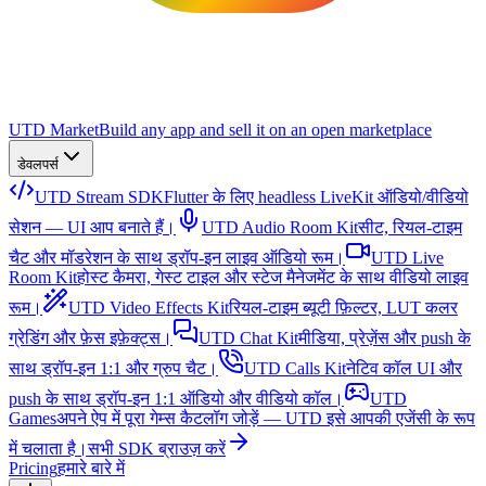
UTD Market
Build any app and sell it on an open marketplace
डेवलपर्स
UTD Stream SDK
Flutter के लिए headless LiveKit ऑडियो/वीडियो
सेशन — UI आप बनाते हैं।
UTD Audio Room Kit
सीट, रियल-टाइम
चैट और मॉडरेशन के साथ ड्रॉप-इन लाइव ऑडियो रूम।
UTD Live
Room Kit
होस्ट कैमरा, गेस्ट टाइल और स्टेज मैनेजमेंट के साथ वीडियो लाइव
रूम।
UTD Video Effects Kit
रियल-टाइम ब्यूटी फ़िल्टर, LUT कलर
ग्रेडिंग और फ़ेस इफ़ेक्ट्स।
UTD Chat Kit
मीडिया, प्रेज़ेंस और push के
साथ ड्रॉप-इन 1:1 और ग्रुप चैट।
UTD Calls Kit
नेटिव कॉल UI और
push के साथ ड्रॉप-इन 1:1 ऑडियो और वीडियो कॉल।
UTD
Games
अपने ऐप में पूरा गेम्स कैटलॉग जोड़ें — UTD इसे आपकी एजेंसी के रूप
में चलाता है।
सभी SDK ब्राउज़ करें
Pricing
हमारे बारे में