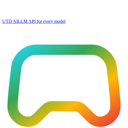
UTD AI
LLM API for every model