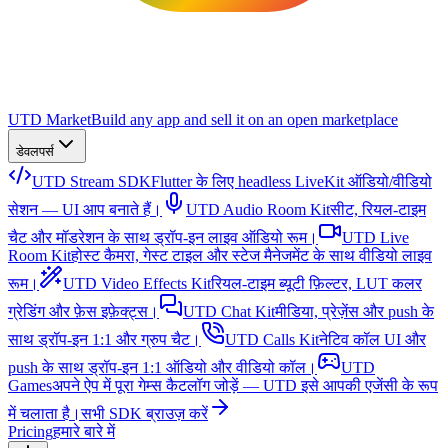
UTD Market
Build any app and sell it on an open marketplace
डेवलपर्स
UTD Stream SDK
Flutter के लिए headless LiveKit ऑडियो/वीडियो
सेशन — UI आप बनाते हैं।
UTD Audio Room Kit
सीट, रियल-टाइम
चैट और मॉडरेशन के साथ ड्रॉप-इन लाइव ऑडियो रूम।
UTD Live
Room Kit
होस्ट कैमरा, गेस्ट टाइल और स्टेज मैनेजमेंट के साथ वीडियो लाइव
रूम।
UTD Video Effects Kit
रियल-टाइम ब्यूटी फ़िल्टर, LUT कलर
ग्रेडिंग और फ़ेस इफ़ेक्ट्स।
UTD Chat Kit
मीडिया, प्रेज़ेंस और push के
साथ ड्रॉप-इन 1:1 और ग्रुप चैट।
UTD Calls Kit
नेटिव कॉल UI और
push के साथ ड्रॉप-इन 1:1 ऑडियो और वीडियो कॉल।
UTD
Games
अपने ऐप में पूरा गेम्स कैटलॉग जोड़ें — UTD इसे आपकी एजेंसी के रूप
में चलाता है।
सभी SDK ब्राउज़ करें
Pricing
हमारे बारे में