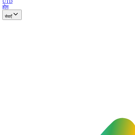
UTD
होम
सेवाएँ