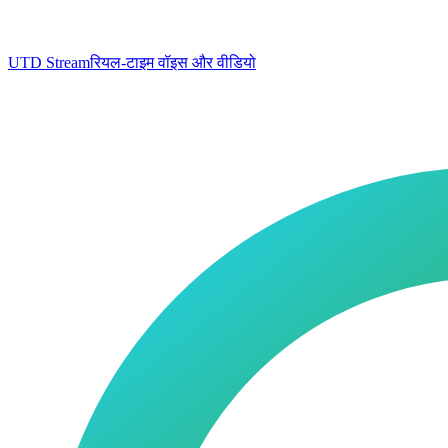
UTD Stream
रियल-टाइम वॉइस और वीडियो