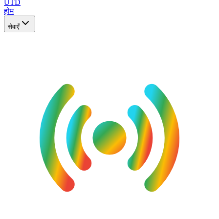
UTD
होम
सेवाएँ