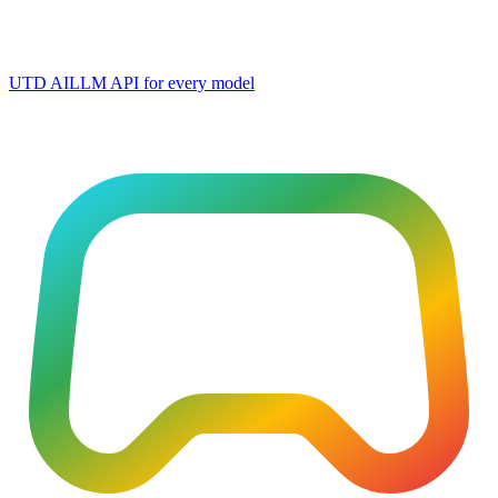
UTD AI
LLM API for every model