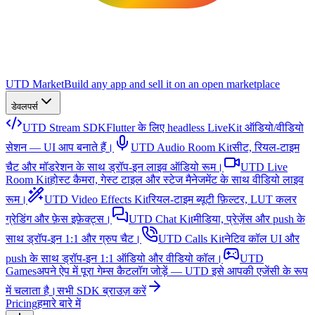
UTD Market
Build any app and sell it on an open marketplace
डेवलपर्स
UTD Stream SDK
Flutter के लिए headless LiveKit ऑडियो/वीडियो
सेशन — UI आप बनाते हैं।
UTD Audio Room Kit
सीट, रियल-टाइम
चैट और मॉडरेशन के साथ ड्रॉप-इन लाइव ऑडियो रूम।
UTD Live
Room Kit
होस्ट कैमरा, गेस्ट टाइल और स्टेज मैनेजमेंट के साथ वीडियो लाइव
रूम।
UTD Video Effects Kit
रियल-टाइम ब्यूटी फ़िल्टर, LUT कलर
ग्रेडिंग और फ़ेस इफ़ेक्ट्स।
UTD Chat Kit
मीडिया, प्रेज़ेंस और push के
साथ ड्रॉप-इन 1:1 और ग्रुप चैट।
UTD Calls Kit
नेटिव कॉल UI और
push के साथ ड्रॉप-इन 1:1 ऑडियो और वीडियो कॉल।
UTD
Games
अपने ऐप में पूरा गेम्स कैटलॉग जोड़ें — UTD इसे आपकी एजेंसी के रूप
में चलाता है।
सभी SDK ब्राउज़ करें
Pricing
हमारे बारे में