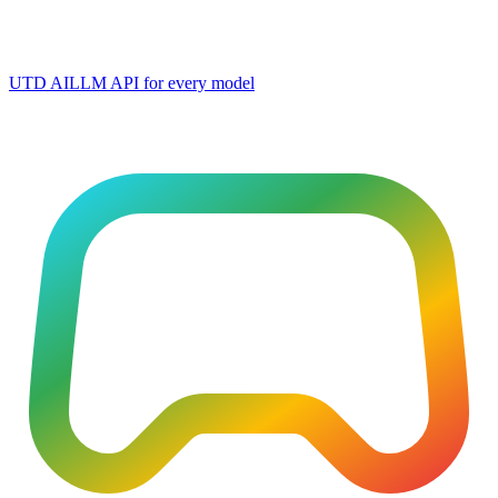
UTD AI
LLM API for every model