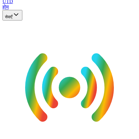
UTD
होम
सेवाएँ