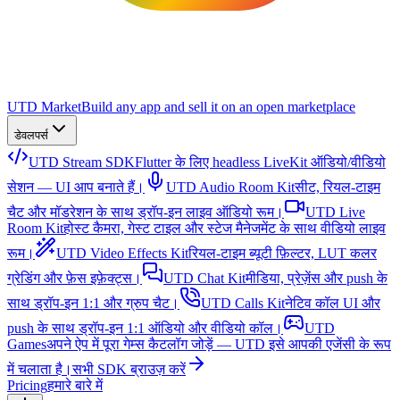
UTD Market
Build any app and sell it on an open marketplace
डेवलपर्स
UTD Stream SDK
Flutter के लिए headless LiveKit ऑडियो/वीडियो
सेशन — UI आप बनाते हैं।
UTD Audio Room Kit
सीट, रियल-टाइम
चैट और मॉडरेशन के साथ ड्रॉप-इन लाइव ऑडियो रूम।
UTD Live
Room Kit
होस्ट कैमरा, गेस्ट टाइल और स्टेज मैनेजमेंट के साथ वीडियो लाइव
रूम।
UTD Video Effects Kit
रियल-टाइम ब्यूटी फ़िल्टर, LUT कलर
ग्रेडिंग और फ़ेस इफ़ेक्ट्स।
UTD Chat Kit
मीडिया, प्रेज़ेंस और push के
साथ ड्रॉप-इन 1:1 और ग्रुप चैट।
UTD Calls Kit
नेटिव कॉल UI और
push के साथ ड्रॉप-इन 1:1 ऑडियो और वीडियो कॉल।
UTD
Games
अपने ऐप में पूरा गेम्स कैटलॉग जोड़ें — UTD इसे आपकी एजेंसी के रूप
में चलाता है।
सभी SDK ब्राउज़ करें
Pricing
हमारे बारे में