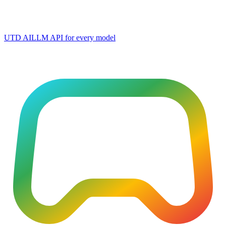
UTD AI
LLM API for every model