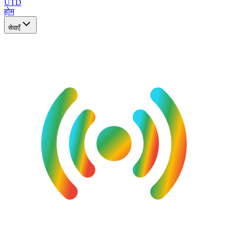
UTD
होम
सेवाएँ