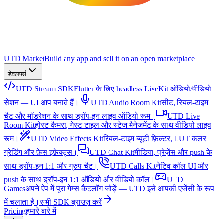
UTD Market
Build any app and sell it on an open marketplace
डेवलपर्स
UTD Stream SDK
Flutter के लिए headless LiveKit ऑडियो/वीडियो
सेशन — UI आप बनाते हैं।
UTD Audio Room Kit
सीट, रियल-टाइम
चैट और मॉडरेशन के साथ ड्रॉप-इन लाइव ऑडियो रूम।
UTD Live
Room Kit
होस्ट कैमरा, गेस्ट टाइल और स्टेज मैनेजमेंट के साथ वीडियो लाइव
रूम।
UTD Video Effects Kit
रियल-टाइम ब्यूटी फ़िल्टर, LUT कलर
ग्रेडिंग और फ़ेस इफ़ेक्ट्स।
UTD Chat Kit
मीडिया, प्रेज़ेंस और push के
साथ ड्रॉप-इन 1:1 और ग्रुप चैट।
UTD Calls Kit
नेटिव कॉल UI और
push के साथ ड्रॉप-इन 1:1 ऑडियो और वीडियो कॉल।
UTD
Games
अपने ऐप में पूरा गेम्स कैटलॉग जोड़ें — UTD इसे आपकी एजेंसी के रूप
में चलाता है।
सभी SDK ब्राउज़ करें
Pricing
हमारे बारे में