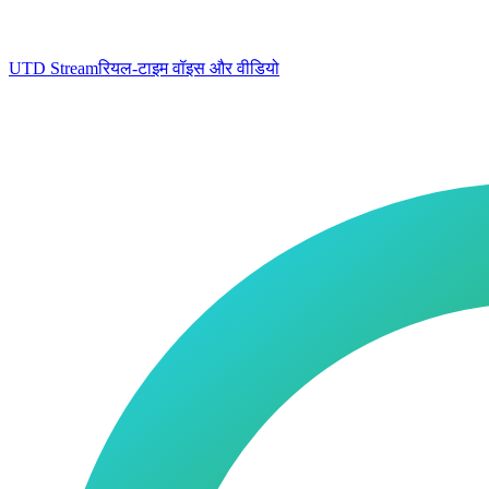
UTD Stream
रियल-टाइम वॉइस और वीडियो