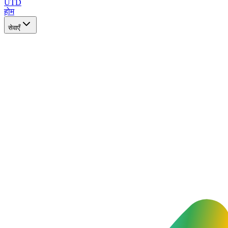
UTD
होम
सेवाएँ