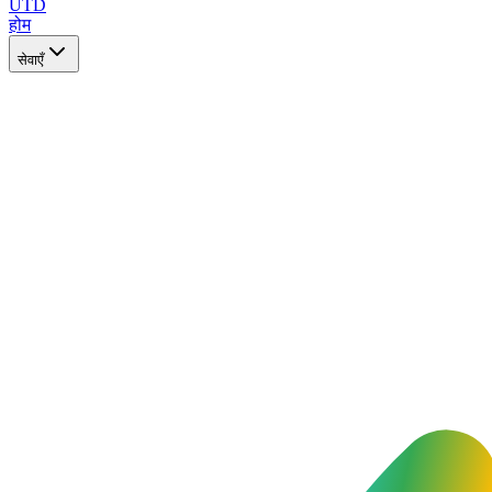
UTD
होम
सेवाएँ