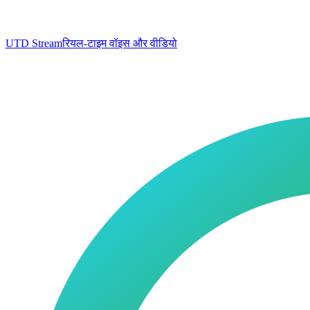
UTD Stream
रियल-टाइम वॉइस और वीडियो