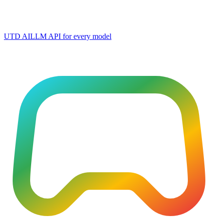
UTD AI
LLM API for every model