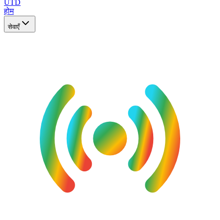
UTD
होम
सेवाएँ