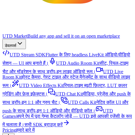
UTD Market
Build any app and sell it on an open marketplace
डेवलपर्स
UTD Stream SDK
Flutter के लिए headless LiveKit ऑडियो/वीडियो
सेशन — UI आप बनाते हैं।
UTD Audio Room Kit
सीट, रियल-टाइम
चैट और मॉडरेशन के साथ ड्रॉप-इन लाइव ऑडियो रूम।
UTD Live
Room Kit
होस्ट कैमरा, गेस्ट टाइल और स्टेज मैनेजमेंट के साथ वीडियो लाइव
रूम।
UTD Video Effects Kit
रियल-टाइम ब्यूटी फ़िल्टर, LUT कलर
ग्रेडिंग और फ़ेस इफ़ेक्ट्स।
UTD Chat Kit
मीडिया, प्रेज़ेंस और push के
साथ ड्रॉप-इन 1:1 और ग्रुप चैट।
UTD Calls Kit
नेटिव कॉल UI और
push के साथ ड्रॉप-इन 1:1 ऑडियो और वीडियो कॉल।
UTD
Games
अपने ऐप में पूरा गेम्स कैटलॉग जोड़ें — UTD इसे आपकी एजेंसी के रूप
में चलाता है।
सभी SDK ब्राउज़ करें
Pricing
हमारे बारे में