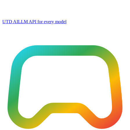
UTD AI
LLM API for every model