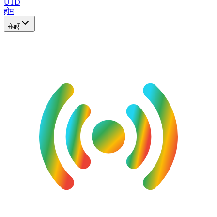
UTD
होम
सेवाएँ