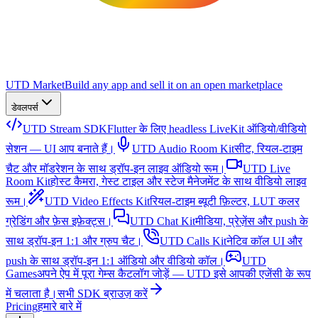
UTD Market
Build any app and sell it on an open marketplace
डेवलपर्स
UTD Stream SDK
Flutter के लिए headless LiveKit ऑडियो/वीडियो
सेशन — UI आप बनाते हैं।
UTD Audio Room Kit
सीट, रियल-टाइम
चैट और मॉडरेशन के साथ ड्रॉप-इन लाइव ऑडियो रूम।
UTD Live
Room Kit
होस्ट कैमरा, गेस्ट टाइल और स्टेज मैनेजमेंट के साथ वीडियो लाइव
रूम।
UTD Video Effects Kit
रियल-टाइम ब्यूटी फ़िल्टर, LUT कलर
ग्रेडिंग और फ़ेस इफ़ेक्ट्स।
UTD Chat Kit
मीडिया, प्रेज़ेंस और push के
साथ ड्रॉप-इन 1:1 और ग्रुप चैट।
UTD Calls Kit
नेटिव कॉल UI और
push के साथ ड्रॉप-इन 1:1 ऑडियो और वीडियो कॉल।
UTD
Games
अपने ऐप में पूरा गेम्स कैटलॉग जोड़ें — UTD इसे आपकी एजेंसी के रूप
में चलाता है।
सभी SDK ब्राउज़ करें
Pricing
हमारे बारे में