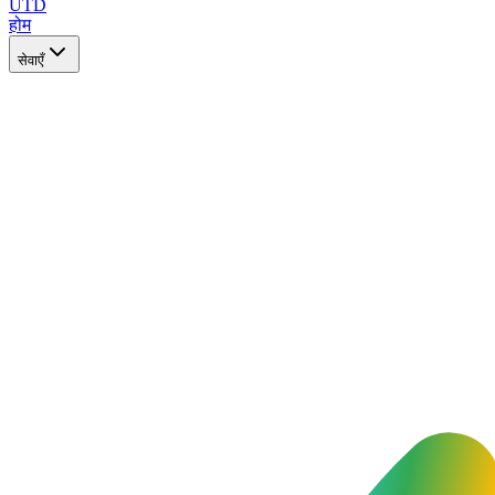
UTD
होम
सेवाएँ