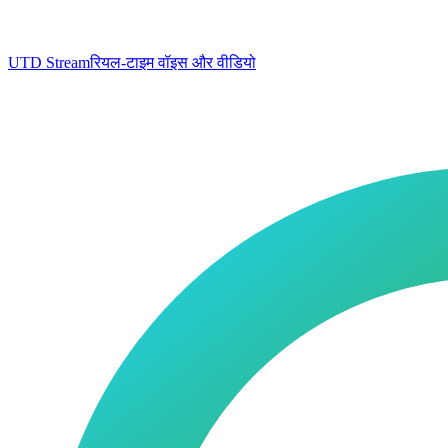
UTD Stream
रियल-टाइम वॉइस और वीडियो