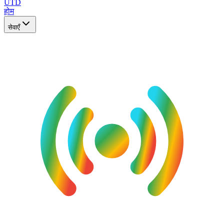
UTD
होम
सेवाएँ