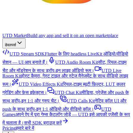
UTD Market
Build any app and sell it on an open marketplace
डेवलपर्स
UTD Stream SDK
Flutter के लिए headless LiveKit ऑडियो/वीडियो
सेशन — UI आप बनाते हैं।
UTD Audio Room Kit
सीट, रियल-टाइम
चैट और मॉडरेशन के साथ ड्रॉप-इन लाइव ऑडियो रूम।
UTD Live
Room Kit
होस्ट कैमरा, गेस्ट टाइल और स्टेज मैनेजमेंट के साथ वीडियो लाइव
रूम।
UTD Video Effects Kit
रियल-टाइम ब्यूटी फ़िल्टर, LUT कलर
ग्रेडिंग और फ़ेस इफ़ेक्ट्स।
UTD Chat Kit
मीडिया, प्रेज़ेंस और push के
साथ ड्रॉप-इन 1:1 और ग्रुप चैट।
UTD Calls Kit
नेटिव कॉल UI और
push के साथ ड्रॉप-इन 1:1 ऑडियो और वीडियो कॉल।
UTD
Games
अपने ऐप में पूरा गेम्स कैटलॉग जोड़ें — UTD इसे आपकी एजेंसी के रूप
में चलाता है।
सभी SDK ब्राउज़ करें
Pricing
हमारे बारे में