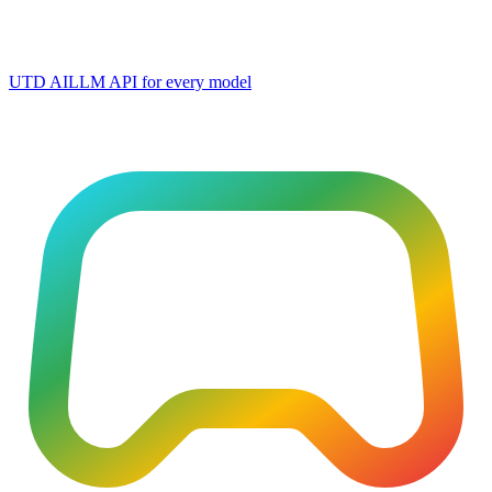
UTD AI
LLM API for every model