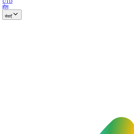
UTD
होम
सेवाएँ