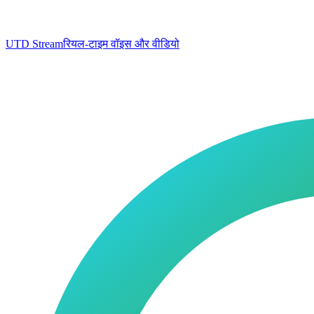
UTD Stream
रियल-टाइम वॉइस और वीडियो