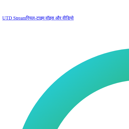
UTD Stream
रियल-टाइम वॉइस और वीडियो