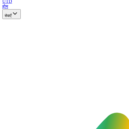
UTD
होम
सेवाएँ