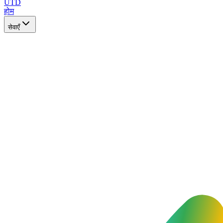
UTD
होम
सेवाएँ