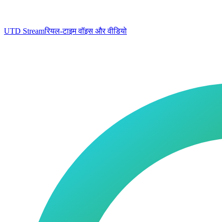
UTD Stream
रियल-टाइम वॉइस और वीडियो