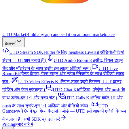
UTD Market
Build any app and sell it on an open marketplace
डेवलपर्स
UTD Stream SDK
Flutter के लिए headless LiveKit ऑडियो/वीडियो
सेशन — UI आप बनाते हैं।
UTD Audio Room Kit
सीट, रियल-टाइम
चैट और मॉडरेशन के साथ ड्रॉप-इन लाइव ऑडियो रूम।
UTD Live
Room Kit
होस्ट कैमरा, गेस्ट टाइल और स्टेज मैनेजमेंट के साथ वीडियो लाइव
रूम।
UTD Video Effects Kit
रियल-टाइम ब्यूटी फ़िल्टर, LUT कलर
ग्रेडिंग और फ़ेस इफ़ेक्ट्स।
UTD Chat Kit
मीडिया, प्रेज़ेंस और push के
साथ ड्रॉप-इन 1:1 और ग्रुप चैट।
UTD Calls Kit
नेटिव कॉल UI और
push के साथ ड्रॉप-इन 1:1 ऑडियो और वीडियो कॉल।
UTD
Games
अपने ऐप में पूरा गेम्स कैटलॉग जोड़ें — UTD इसे आपकी एजेंसी के रूप
में चलाता है।
सभी SDK ब्राउज़ करें
Pricing
हमारे बारे में