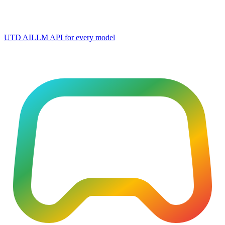
UTD AI
LLM API for every model