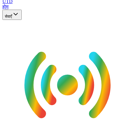
UTD
होम
सेवाएँ