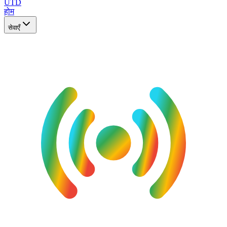
UTD
होम
सेवाएँ