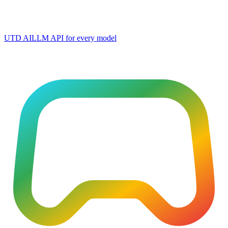
UTD AI
LLM API for every model