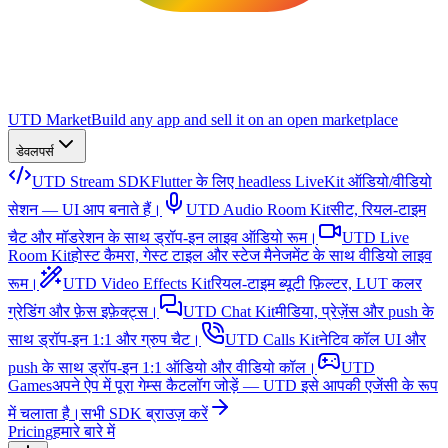
UTD Market
Build any app and sell it on an open marketplace
डेवलपर्स
UTD Stream SDK
Flutter के लिए headless LiveKit ऑडियो/वीडियो
सेशन — UI आप बनाते हैं।
UTD Audio Room Kit
सीट, रियल-टाइम
चैट और मॉडरेशन के साथ ड्रॉप-इन लाइव ऑडियो रूम।
UTD Live
Room Kit
होस्ट कैमरा, गेस्ट टाइल और स्टेज मैनेजमेंट के साथ वीडियो लाइव
रूम।
UTD Video Effects Kit
रियल-टाइम ब्यूटी फ़िल्टर, LUT कलर
ग्रेडिंग और फ़ेस इफ़ेक्ट्स।
UTD Chat Kit
मीडिया, प्रेज़ेंस और push के
साथ ड्रॉप-इन 1:1 और ग्रुप चैट।
UTD Calls Kit
नेटिव कॉल UI और
push के साथ ड्रॉप-इन 1:1 ऑडियो और वीडियो कॉल।
UTD
Games
अपने ऐप में पूरा गेम्स कैटलॉग जोड़ें — UTD इसे आपकी एजेंसी के रूप
में चलाता है।
सभी SDK ब्राउज़ करें
Pricing
हमारे बारे में