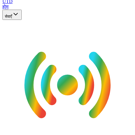
UTD
होम
सेवाएँ