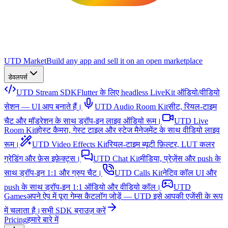
UTD Market
Build any app and sell it on an open marketplace
डेवलपर्स
UTD Stream SDK
Flutter के लिए headless LiveKit ऑडियो/वीडियो
सेशन — UI आप बनाते हैं।
UTD Audio Room Kit
सीट, रियल-टाइम
चैट और मॉडरेशन के साथ ड्रॉप-इन लाइव ऑडियो रूम।
UTD Live
Room Kit
होस्ट कैमरा, गेस्ट टाइल और स्टेज मैनेजमेंट के साथ वीडियो लाइव
रूम।
UTD Video Effects Kit
रियल-टाइम ब्यूटी फ़िल्टर, LUT कलर
ग्रेडिंग और फ़ेस इफ़ेक्ट्स।
UTD Chat Kit
मीडिया, प्रेज़ेंस और push के
साथ ड्रॉप-इन 1:1 और ग्रुप चैट।
UTD Calls Kit
नेटिव कॉल UI और
push के साथ ड्रॉप-इन 1:1 ऑडियो और वीडियो कॉल।
UTD
Games
अपने ऐप में पूरा गेम्स कैटलॉग जोड़ें — UTD इसे आपकी एजेंसी के रूप
में चलाता है।
सभी SDK ब्राउज़ करें
Pricing
हमारे बारे में