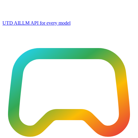
UTD AI
LLM API for every model