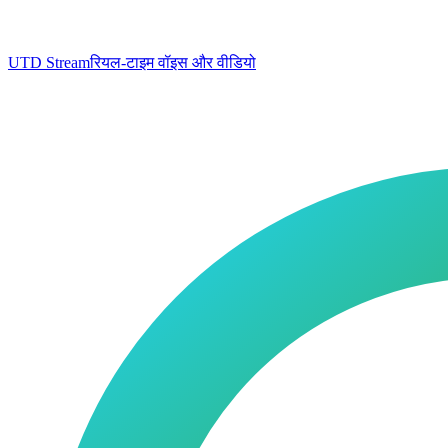
UTD Stream
रियल-टाइम वॉइस और वीडियो