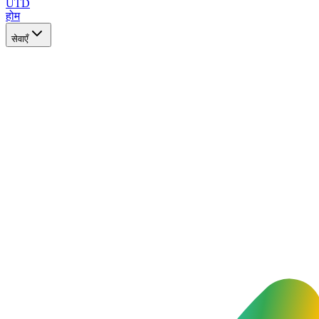
UTD
होम
सेवाएँ