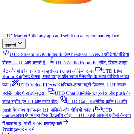
UTD Market
Build any app and sell it on an open marketplace
डेवलपर्स
UTD Stream SDK
Flutter के लिए headless LiveKit ऑडियो/वीडियो
सेशन — UI आप बनाते हैं।
UTD Audio Room Kit
सीट, रियल-टाइम
चैट और मॉडरेशन के साथ ड्रॉप-इन लाइव ऑडियो रूम।
UTD Live
Room Kit
होस्ट कैमरा, गेस्ट टाइल और स्टेज मैनेजमेंट के साथ वीडियो लाइव
रूम।
UTD Video Effects Kit
रियल-टाइम ब्यूटी फ़िल्टर, LUT कलर
ग्रेडिंग और फ़ेस इफ़ेक्ट्स।
UTD Chat Kit
मीडिया, प्रेज़ेंस और push के
साथ ड्रॉप-इन 1:1 और ग्रुप चैट।
UTD Calls Kit
नेटिव कॉल UI और
push के साथ ड्रॉप-इन 1:1 ऑडियो और वीडियो कॉल।
UTD
Games
अपने ऐप में पूरा गेम्स कैटलॉग जोड़ें — UTD इसे आपकी एजेंसी के रूप
में चलाता है।
सभी SDK ब्राउज़ करें
Pricing
हमारे बारे में