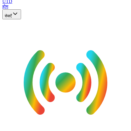
UTD
होम
सेवाएँ