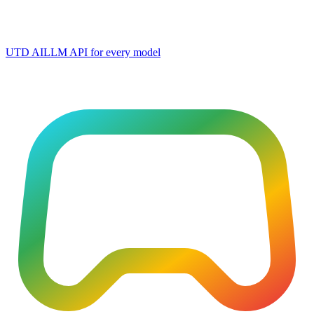
UTD AI
LLM API for every model