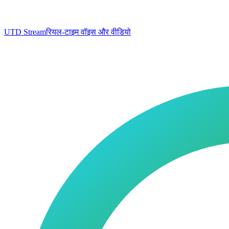
UTD Stream
रियल-टाइम वॉइस और वीडियो