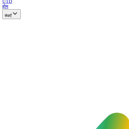
UTD
होम
सेवाएँ