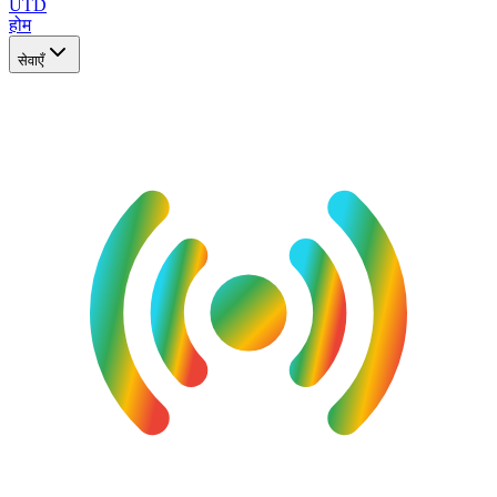
UTD
होम
सेवाएँ