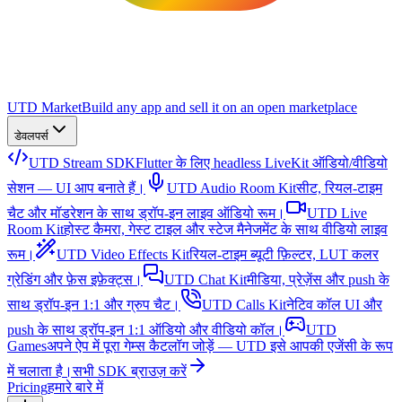
UTD Market
Build any app and sell it on an open marketplace
डेवलपर्स
UTD Stream SDK
Flutter के लिए headless LiveKit ऑडियो/वीडियो
सेशन — UI आप बनाते हैं।
UTD Audio Room Kit
सीट, रियल-टाइम
चैट और मॉडरेशन के साथ ड्रॉप-इन लाइव ऑडियो रूम।
UTD Live
Room Kit
होस्ट कैमरा, गेस्ट टाइल और स्टेज मैनेजमेंट के साथ वीडियो लाइव
रूम।
UTD Video Effects Kit
रियल-टाइम ब्यूटी फ़िल्टर, LUT कलर
ग्रेडिंग और फ़ेस इफ़ेक्ट्स।
UTD Chat Kit
मीडिया, प्रेज़ेंस और push के
साथ ड्रॉप-इन 1:1 और ग्रुप चैट।
UTD Calls Kit
नेटिव कॉल UI और
push के साथ ड्रॉप-इन 1:1 ऑडियो और वीडियो कॉल।
UTD
Games
अपने ऐप में पूरा गेम्स कैटलॉग जोड़ें — UTD इसे आपकी एजेंसी के रूप
में चलाता है।
सभी SDK ब्राउज़ करें
Pricing
हमारे बारे में