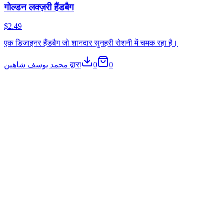
गोल्डन लक्ज़री हैंडबैग
$2.49
एक डिजाइनर हैंडबैग जो शानदार सुनहरी रोशनी में चमक रहा है।
محمد يوسف شاهين द्वारा
0
0