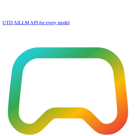
UTD AI
LLM API for every model