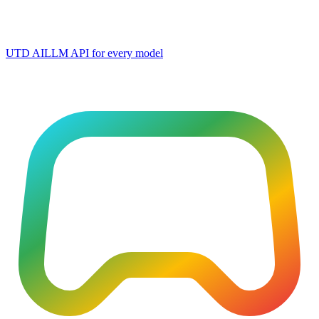
UTD AI
LLM API for every model