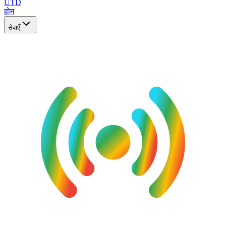
UTD
होम
सेवाएँ