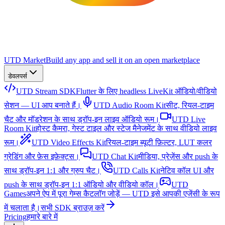
UTD Market
Build any app and sell it on an open marketplace
डेवलपर्स
UTD Stream SDK
Flutter के लिए headless LiveKit ऑडियो/वीडियो
सेशन — UI आप बनाते हैं।
UTD Audio Room Kit
सीट, रियल-टाइम
चैट और मॉडरेशन के साथ ड्रॉप-इन लाइव ऑडियो रूम।
UTD Live
Room Kit
होस्ट कैमरा, गेस्ट टाइल और स्टेज मैनेजमेंट के साथ वीडियो लाइव
रूम।
UTD Video Effects Kit
रियल-टाइम ब्यूटी फ़िल्टर, LUT कलर
ग्रेडिंग और फ़ेस इफ़ेक्ट्स।
UTD Chat Kit
मीडिया, प्रेज़ेंस और push के
साथ ड्रॉप-इन 1:1 और ग्रुप चैट।
UTD Calls Kit
नेटिव कॉल UI और
push के साथ ड्रॉप-इन 1:1 ऑडियो और वीडियो कॉल।
UTD
Games
अपने ऐप में पूरा गेम्स कैटलॉग जोड़ें — UTD इसे आपकी एजेंसी के रूप
में चलाता है।
सभी SDK ब्राउज़ करें
Pricing
हमारे बारे में