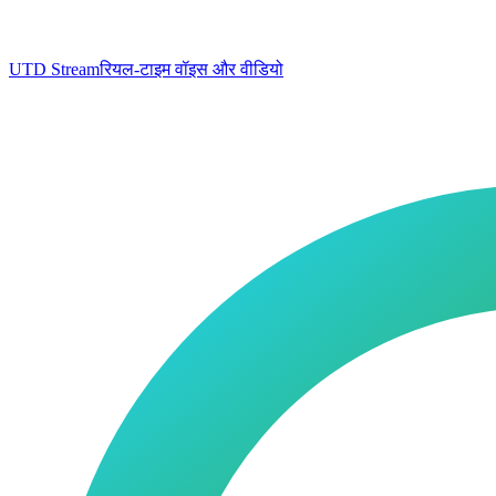
UTD Stream
रियल-टाइम वॉइस और वीडियो