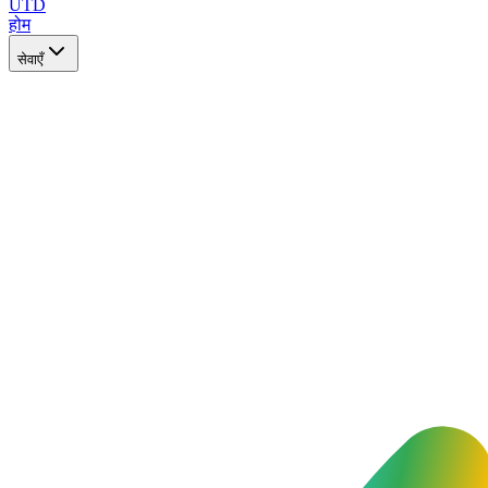
UTD
होम
सेवाएँ