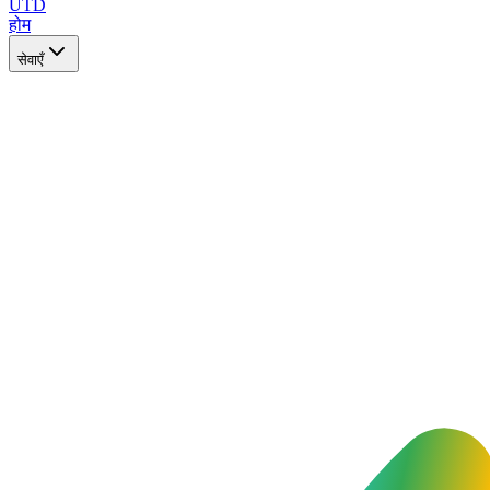
UTD
होम
सेवाएँ