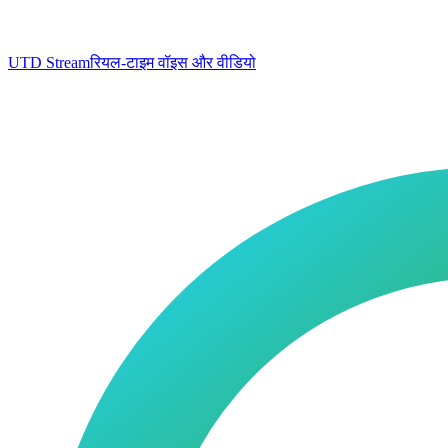
UTD Stream
रियल-टाइम वॉइस और वीडियो