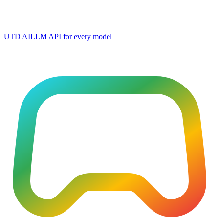
UTD AI
LLM API for every model