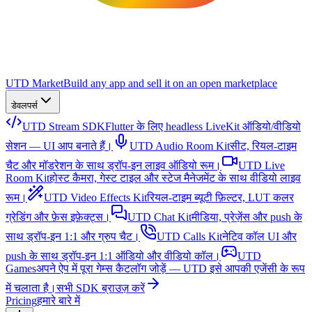
UTD Market
Build any app and sell it on an open marketplace
डेवलपर्स
UTD Stream SDK
Flutter के लिए headless LiveKit ऑडियो/वीडियो
सेशन — UI आप बनाते हैं।
UTD Audio Room Kit
सीट, रियल-टाइम
चैट और मॉडरेशन के साथ ड्रॉप-इन लाइव ऑडियो रूम।
UTD Live
Room Kit
होस्ट कैमरा, गेस्ट टाइल और स्टेज मैनेजमेंट के साथ वीडियो लाइव
रूम।
UTD Video Effects Kit
रियल-टाइम ब्यूटी फ़िल्टर, LUT कलर
ग्रेडिंग और फ़ेस इफ़ेक्ट्स।
UTD Chat Kit
मीडिया, प्रेज़ेंस और push के
साथ ड्रॉप-इन 1:1 और ग्रुप चैट।
UTD Calls Kit
नेटिव कॉल UI और
push के साथ ड्रॉप-इन 1:1 ऑडियो और वीडियो कॉल।
UTD
Games
अपने ऐप में पूरा गेम्स कैटलॉग जोड़ें — UTD इसे आपकी एजेंसी के रूप
में चलाता है।
सभी SDK ब्राउज़ करें
Pricing
हमारे बारे में