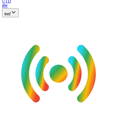
UTD
होम
सेवाएँ