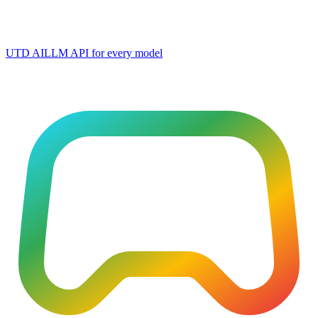
UTD AI
LLM API for every model