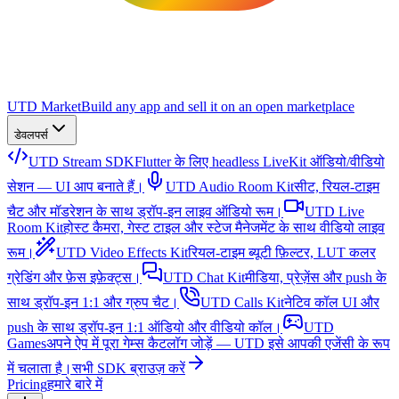
UTD Market
Build any app and sell it on an open marketplace
डेवलपर्स
UTD Stream SDK
Flutter के लिए headless LiveKit ऑडियो/वीडियो
सेशन — UI आप बनाते हैं।
UTD Audio Room Kit
सीट, रियल-टाइम
चैट और मॉडरेशन के साथ ड्रॉप-इन लाइव ऑडियो रूम।
UTD Live
Room Kit
होस्ट कैमरा, गेस्ट टाइल और स्टेज मैनेजमेंट के साथ वीडियो लाइव
रूम।
UTD Video Effects Kit
रियल-टाइम ब्यूटी फ़िल्टर, LUT कलर
ग्रेडिंग और फ़ेस इफ़ेक्ट्स।
UTD Chat Kit
मीडिया, प्रेज़ेंस और push के
साथ ड्रॉप-इन 1:1 और ग्रुप चैट।
UTD Calls Kit
नेटिव कॉल UI और
push के साथ ड्रॉप-इन 1:1 ऑडियो और वीडियो कॉल।
UTD
Games
अपने ऐप में पूरा गेम्स कैटलॉग जोड़ें — UTD इसे आपकी एजेंसी के रूप
में चलाता है।
सभी SDK ब्राउज़ करें
Pricing
हमारे बारे में