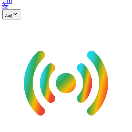
UTD
होम
सेवाएँ