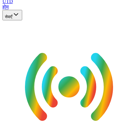
UTD
होम
सेवाएँ