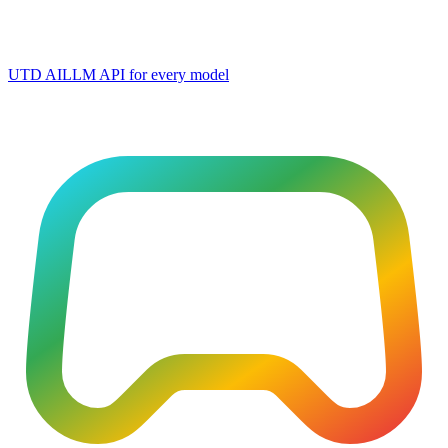
UTD AI
LLM API for every model