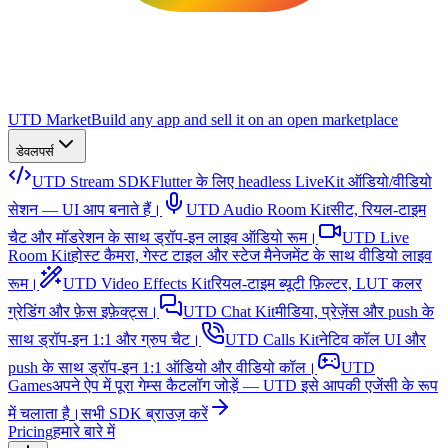
UTD Market
Build any app and sell it on an open marketplace
डेवलपर्स
UTD Stream SDK
Flutter के लिए headless LiveKit ऑडियो/वीडियो
सेशन — UI आप बनाते हैं।
UTD Audio Room Kit
सीट, रियल-टाइम
चैट और मॉडरेशन के साथ ड्रॉप-इन लाइव ऑडियो रूम।
UTD Live
Room Kit
होस्ट कैमरा, गेस्ट टाइल और स्टेज मैनेजमेंट के साथ वीडियो लाइव
रूम।
UTD Video Effects Kit
रियल-टाइम ब्यूटी फ़िल्टर, LUT कलर
ग्रेडिंग और फ़ेस इफ़ेक्ट्स।
UTD Chat Kit
मीडिया, प्रेज़ेंस और push के
साथ ड्रॉप-इन 1:1 और ग्रुप चैट।
UTD Calls Kit
नेटिव कॉल UI और
push के साथ ड्रॉप-इन 1:1 ऑडियो और वीडियो कॉल।
UTD
Games
अपने ऐप में पूरा गेम्स कैटलॉग जोड़ें — UTD इसे आपकी एजेंसी के रूप
में चलाता है।
सभी SDK ब्राउज़ करें
Pricing
हमारे बारे में