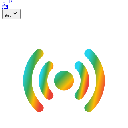
UTD
होम
सेवाएँ