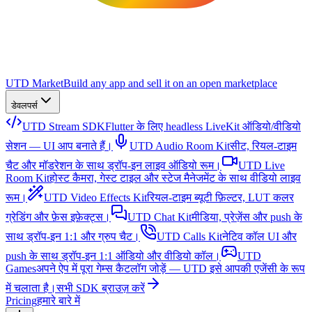
UTD Market
Build any app and sell it on an open marketplace
डेवलपर्स
UTD Stream SDK
Flutter के लिए headless LiveKit ऑडियो/वीडियो
सेशन — UI आप बनाते हैं।
UTD Audio Room Kit
सीट, रियल-टाइम
चैट और मॉडरेशन के साथ ड्रॉप-इन लाइव ऑडियो रूम।
UTD Live
Room Kit
होस्ट कैमरा, गेस्ट टाइल और स्टेज मैनेजमेंट के साथ वीडियो लाइव
रूम।
UTD Video Effects Kit
रियल-टाइम ब्यूटी फ़िल्टर, LUT कलर
ग्रेडिंग और फ़ेस इफ़ेक्ट्स।
UTD Chat Kit
मीडिया, प्रेज़ेंस और push के
साथ ड्रॉप-इन 1:1 और ग्रुप चैट।
UTD Calls Kit
नेटिव कॉल UI और
push के साथ ड्रॉप-इन 1:1 ऑडियो और वीडियो कॉल।
UTD
Games
अपने ऐप में पूरा गेम्स कैटलॉग जोड़ें — UTD इसे आपकी एजेंसी के रूप
में चलाता है।
सभी SDK ब्राउज़ करें
Pricing
हमारे बारे में