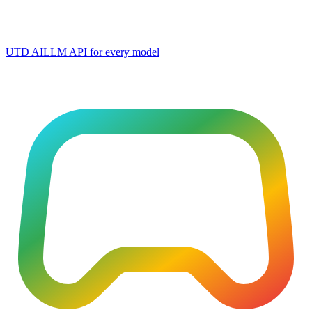
UTD AI
LLM API for every model