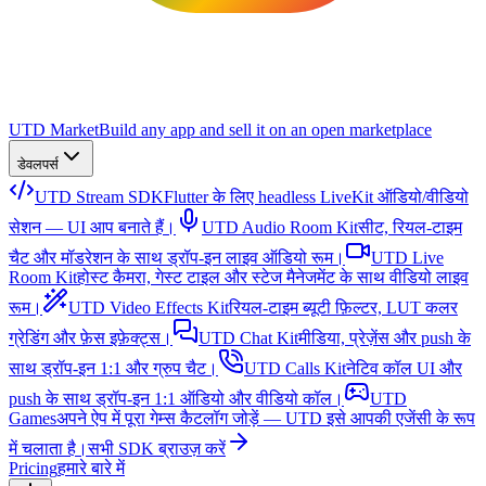
UTD Market
Build any app and sell it on an open marketplace
डेवलपर्स
UTD Stream SDK
Flutter के लिए headless LiveKit ऑडियो/वीडियो
सेशन — UI आप बनाते हैं।
UTD Audio Room Kit
सीट, रियल-टाइम
चैट और मॉडरेशन के साथ ड्रॉप-इन लाइव ऑडियो रूम।
UTD Live
Room Kit
होस्ट कैमरा, गेस्ट टाइल और स्टेज मैनेजमेंट के साथ वीडियो लाइव
रूम।
UTD Video Effects Kit
रियल-टाइम ब्यूटी फ़िल्टर, LUT कलर
ग्रेडिंग और फ़ेस इफ़ेक्ट्स।
UTD Chat Kit
मीडिया, प्रेज़ेंस और push के
साथ ड्रॉप-इन 1:1 और ग्रुप चैट।
UTD Calls Kit
नेटिव कॉल UI और
push के साथ ड्रॉप-इन 1:1 ऑडियो और वीडियो कॉल।
UTD
Games
अपने ऐप में पूरा गेम्स कैटलॉग जोड़ें — UTD इसे आपकी एजेंसी के रूप
में चलाता है।
सभी SDK ब्राउज़ करें
Pricing
हमारे बारे में