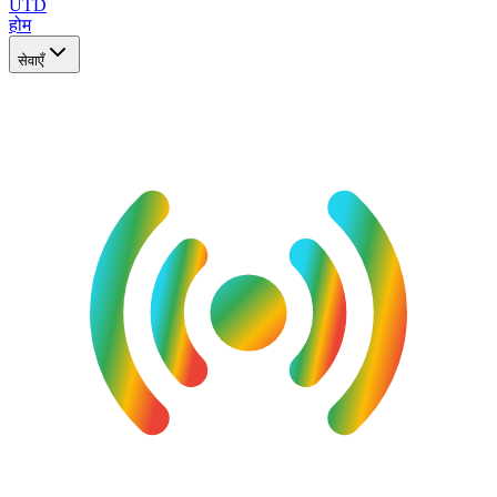
UTD
होम
सेवाएँ